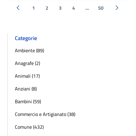
1
2
3
4
...
50
« Precedente
Successi
Categorie
Ambiente (89)
Anagrafe (2)
Animali (17)
Anziani (8)
Bambini (59)
Commercio e Artigianato (38)
Comune (432)