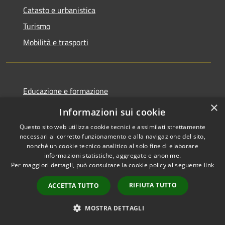
Catasto e urbanistica
Turismo
Mobilità e trasporti
Educazione e formazione
×
Giustizia e sicurezza pubblica
Informazioni sui cookie
Tributi,finanze e contravvenzioni
Questo sito web utilizza cookie tecnici e assimilati strettamente
necessari al corretto funzionamento e alla navigazione del sito,
Ambiente
nonché un cookie tecnico analitico al solo fine di elaborare
Salute, benessere e assistenza
informazioni statistiche, aggregate e anonime.
Per maggiori dettagli, può consultare la cookie policy al seguente
link
Autorizzazioni
RIFIUTA TUTTO
ACCETTA TUTTO
Agricoltura e pesca
MOSTRA DETTAGLI
NOVITÀ