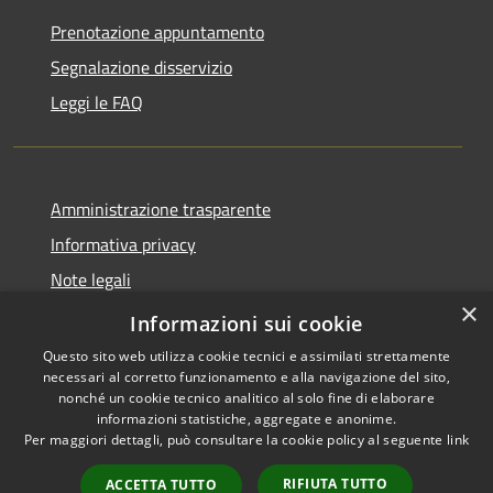
Prenotazione appuntamento
Segnalazione disservizio
Leggi le FAQ
Amministrazione trasparente
Informativa privacy
Note legali
×
Dichiarazione di accessibilità
Informazioni sui cookie
Questo sito web utilizza cookie tecnici e assimilati strettamente
necessari al corretto funzionamento e alla navigazione del sito,
nonché un cookie tecnico analitico al solo fine di elaborare
informazioni statistiche, aggregate e anonime.
RSS
Copyright © 2026 • Comune di
Per maggiori dettagli, può consultare la cookie policy al seguente
link
Accessibilità
Desio • Powered by
Privacy
Municipium
Accesso
•
RIFIUTA TUTTO
ACCETTA TUTTO