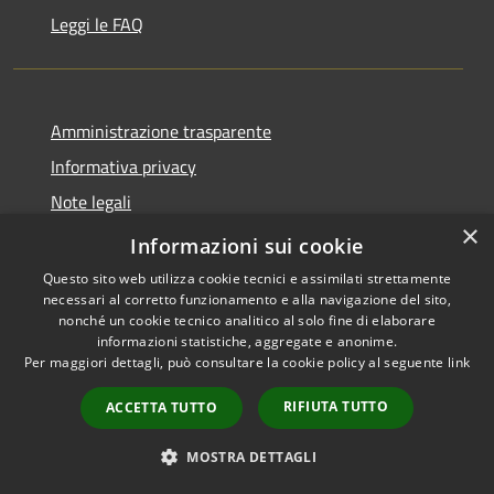
Leggi le FAQ
Amministrazione trasparente
Informativa privacy
Note legali
×
Dichiarazione di accessibilità
Informazioni sui cookie
Questo sito web utilizza cookie tecnici e assimilati strettamente
necessari al corretto funzionamento e alla navigazione del sito,
nonché un cookie tecnico analitico al solo fine di elaborare
informazioni statistiche, aggregate e anonime.
RSS
Copyright © 2026 • Comune di
Per maggiori dettagli, può consultare la cookie policy al seguente
link
Accessibilità
Desio • Powered by
Privacy
Municipium
Accesso
•
RIFIUTA TUTTO
ACCETTA TUTTO
Cookie
redazione
Mappa del sito
MOSTRA DETTAGLI