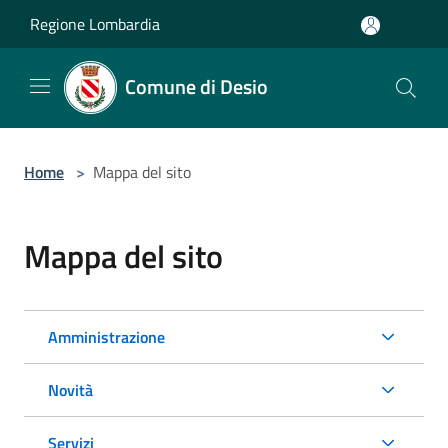
Salta al contenuto principale
Regione Lombardia
Comune di Desio
Home
>
Mappa del sito
Mappa del sito
Amministrazione
Novità
Servizi