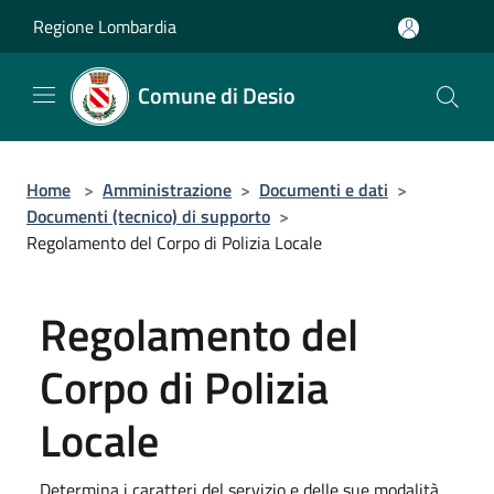
Salta al contenuto principale
Regione Lombardia
Comune di Desio
Home
>
Amministrazione
>
Documenti e dati
>
Documenti (tecnico) di supporto
>
Regolamento del Corpo di Polizia Locale
Regolamento del
Corpo di Polizia
Locale
Determina i caratteri del servizio e delle sue modalità