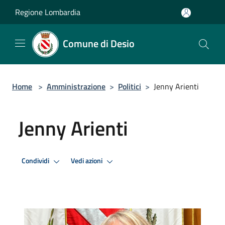
Salta al contenuto principale
Regione Lombardia
Comune di Desio
Home
>
Amministrazione
>
Politici
>
Jenny Arienti
Jenny Arienti
Condividi
Vedi azioni