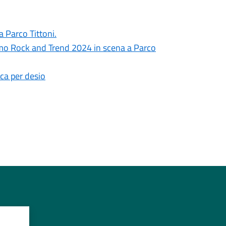
 Parco Tittoni.
remo Rock and Trend 2024 in scena a Parco
ica per desio