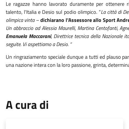
Le ragazze hanno lavorato duramente per ottenere ris
talento, l'Italia e Desio sul podio olimpico. “
La città di
De
olimpica vinta
–
dichiara
no
l’Assessore allo Sport Andr
Un abbraccio ad
Alessia Maurelli, Martina Centofanti, Ag
Emanuela Maccarani
, Direttrice tecnica della Nazionale i
seguite.
Vi aspettiamo a Desio.
”
Un ringraziamento speciale dunque a tutti ed plauso parti
una nazione intera con la loro passione, grinta, determi
A cura di