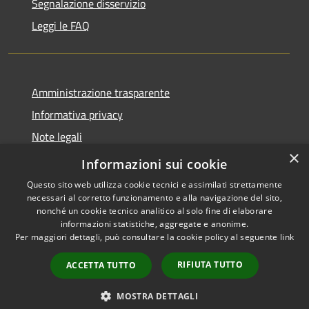
Segnalazione disservizio
Leggi le FAQ
Amministrazione trasparente
Informativa privacy
Note legali
×
Dichiarazione di accessibilità
Informazioni sui cookie
Questo sito web utilizza cookie tecnici e assimilati strettamente
necessari al corretto funzionamento e alla navigazione del sito,
nonché un cookie tecnico analitico al solo fine di elaborare
informazioni statistiche, aggregate e anonime.
RSS
Copyright © 2026 • Comune di
Per maggiori dettagli, può consultare la cookie policy al seguente
link
Accessibilità
Desio • Powered by
Privacy
Municipium
Accesso
•
RIFIUTA TUTTO
ACCETTA TUTTO
Cookie
redazione
Mappa del sito
MOSTRA DETTAGLI