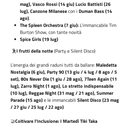
mag), Vasco Rossi (14 giu) Lucio Battisti (26
lug), Canzone Milanese
con i
Duman Bass (14
ago)
.
The Spleen Orchestra (7 giu):
L'immancabile Tim
Burton Show, con tante novità
Spice Girls (19 lug)
🕺
I frutti della notte
(Party e Silent Disco)
L'energia dei grandi raduni tutti da ballare:
Maledetta
Nostalgia (6 giu), Party 90 (13 giu / 4 lug / 8 ago / 5
set), 80s Never Die (1 giu / 28 ago), 7Teen Again (11
lug), Zarro Night (1 ago), Lo stretto indispensabile
(10 lug), Reggae Night
(31 mag / 21 ago), Summer
Parade (15 ago)
e le immancabili
Silent Disco (23 mag
/ 27 giu / 25 lug / 22 ago)
🤝
Coltivare l'Inclusione: I Martedì Tiki Taka