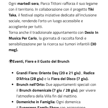
Ogni
martedì sera
, Parco Tittoni rafforza il suo legame
con il territorio. In collaborazione con il progetto
Tiki
Taka
, il festival ospita iniziative dedicate all'inclusione
sociale, rendendo l'orto un luogo accessibile e
accogliente per tutti.
Torna anche il tradizionale appuntamento con
Desio In
Musica Per Carlo
, la giornata di raccolta fondi e
sensibilizzazione per la ricerca sui tumori infantili
(30
mag).
🌍
Eventi, Fiere e il Gusto del Brunch
Grandi Fiere: Oriente Day (20 e 21 giu)
,
Radice
D’Africa (28 giu)
e la
Fiera del Disco (7 giu).
Brunch nell'Orto:
Due appuntamenti speciali con
il
Brunch domenicale (7 giu / 28 giu)
, per vivere
l'atmosfera della Villa fin dal mattino.
Domeniche in Famiglia:
Ogni domenica
il
Superzero Family Show
con animazione