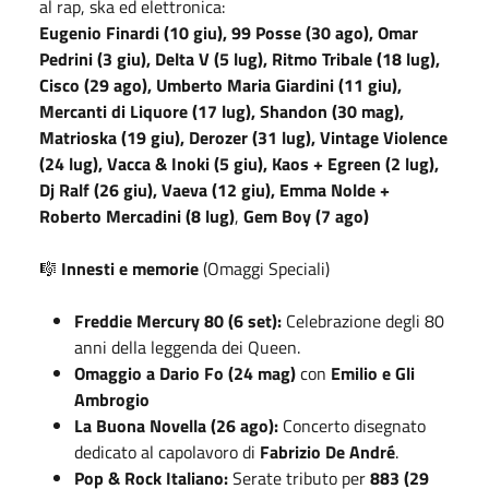
al rap, ska ed elettronica:
Eugenio Finardi (10 giu), 99 Posse (30 ago), Omar
Pedrini (3 giu), Delta V (5 lug), Ritmo Tribale (18 lug),
Cisco (29 ago), Umberto Maria Giardini (11 giu),
Mercanti di Liquore (17 lug), Shandon (30 mag),
Matrioska (19 giu), Derozer (31 lug), Vintage Violence
(24 lug), Vacca & Inoki (5 giu), Kaos + Egreen (2 lug),
Dj Ralf (26 giu), Vaeva (12 giu),
Emma Nolde +
Roberto Mercadini (8 lug)
,
Gem Boy (7 ago)
🎼
Innesti e memorie
(Omaggi Speciali)
Freddie Mercury 80 (6 set):
Celebrazione degli 80
anni della leggenda dei Queen.
Omaggio a Dario Fo (24 mag)
con
Emilio e Gli
Ambrogio
La Buona Novella (26 ago):
Concerto disegnato
dedicato al capolavoro di
Fabrizio De André
.
Pop & Rock Italiano:
Serate tributo per
883 (29