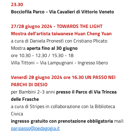
23.30
Bocciofila Parco - Via Cavalieri di Vittorio Veneto
2
7
/2
8
giugno
2024 -
TOWARDS THE LIGHT
M
ostra dell’artista taiwanese
Huan Cheng Yuan
a cura di Daniela Pronestì con Cristiano Plicato
Mostra
aperta fino al 30 giugno
ore 10.30 - 12.30 / 15.30 - 18
Villa Tittoni – Via Lampugnani - Ingresso libero
Venerdì 28 giugno 2024
ore 16.30
UN PASSO NEI
PARCHI DI DESIO
per Bambini 2-3 anni
presso il Parco di Via Trincea
delle Frasche
a cura di Stripes in collaborazione con la Biblioteca
Civica
ingresso gratuito con prenotazione obbligatoria
mail:
paripasso@pedagogia.it