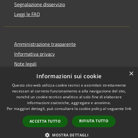
Segnalazione disservizio
Leggi le FAQ
Amministrazione trasparente
Informativa privacy
Note legali
×
Dichiarazione di accessibilità
Informazioni sui cookie
Questo sito web utilizza cookie tecnici e assimilati strettamente
necessari al corretto funzionamento e alla navigazione del sito,
nonché un cookie tecnico analitico al solo fine di elaborare
informazioni statistiche, aggregate e anonime.
RSS
Copyright © 2026 • Comune di
Per maggiori dettagli, può consultare la cookie policy al seguente
link
Accessibilità
Desio • Powered by
Privacy
Municipium
Accesso
•
RIFIUTA TUTTO
ACCETTA TUTTO
Cookie
redazione
Mappa del sito
MOSTRA DETTAGLI