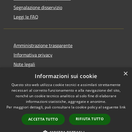
Segnalazione disservizio
Leggi le FAQ
Amministrazione trasparente
Informativa privacy
Note legali
×
Dichiarazione di accessibilità
Informazioni sui cookie
Questo sito web utilizza cookie tecnici e assimilati strettamente
necessari al corretto funzionamento e alla navigazione del sito,
nonché un cookie tecnico analitico al solo fine di elaborare
informazioni statistiche, aggregate e anonime.
RSS
Copyright © 2026 • Comune di
Per maggiori dettagli, può consultare la cookie policy al seguente
link
Accessibilità
Desio • Powered by
Privacy
Municipium
Accesso
•
RIFIUTA TUTTO
ACCETTA TUTTO
Cookie
redazione
Mappa del sito