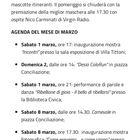
mascotte itineranti. Il pomeriggio si chiuderà con la
premiazione della miglior maschera alle 17.30 con
ospite Nico Carminati di Virgin Radio.
AGENDA DEL MESE DI MARZO
Sabato 1 marzo,
ore 17: inaugurazione mostra
“Incontri”
presso la sala esposizione di Villa Tittoni;
Domenica 2
,
dalle ore 14:
“Desio ColoRun”
in piazza
Conciliazione;
Sabato 1 marzo,
ore 21: performance di parole e
danza
“Ribellione di gioia - Il bello di ribellarsi”
presso
la Biblioteca Civica;
Sabato 8 marzo,
dalle ore 14.30:
Carnevale
in
piazza Conciliazione;
Sabato 8 marzo,
ore 17.30: inaugurazione mostra
fotografica
“Come eravamo… e come siamo”
presso