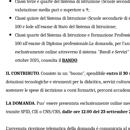
Classi terze e quarte del Sistema di Istruzione (Scuole secon
valutazione media pari o superiore a 9;
Classi quinte del Sistema di Istruzione (Scuole secondarie d
100 e lode all’esame di Stato del Sistema di Istruzione;
C
lassi quarte del Sistema di Istruzione e Formazione Profes
100 all’esame di Diploma professionale.
La domanda, per l’an
esclusivamente online attraverso il sistema "
Bandi e Servizi"
ottobre 2025, consulta il
BANDO
IL C
ONTRIBUTO
. C
onsiste in un "buono", spendibile
entro il 30
dotazioni tecnologiche e strumenti per la didattica, servizi cultural
sostenere le spese di iscrizione a corsi formativi, percorsi accade
L
A
DOMANDA
. Puo’ essere presentata
esclusivamente online me
tramite SPID, CIE o CNS/CRS,
dalle ore 12.00 del 23 settembre 
L’avvenuta ricezione telematica della domanda è comunicata al sog