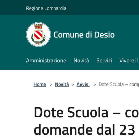
Salta al contenuto principale
Regione Lombardia
Comune di Desio
Amministrazione
Novità
Servizi
Vivere 
Home
>
Novità
>
Avvisi
>
Dote Scuola – com
Dote Scuola – c
domande dal 23