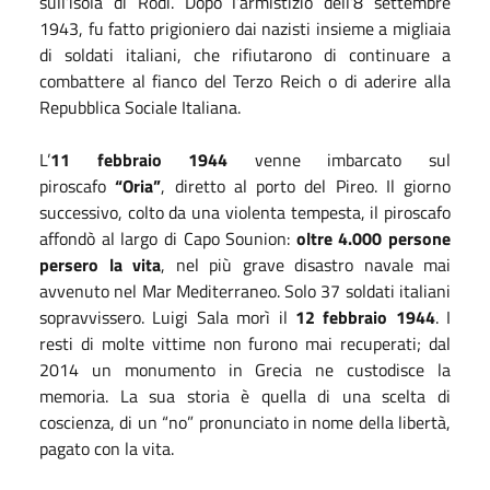
sull’isola di Rodi. Dopo l’armistizio dell’8 settembre
1943, fu fatto prigioniero dai nazisti insieme a migliaia
di soldati italiani, che rifiutarono di continuare a
combattere al fianco del Terzo Reich o di aderire alla
Repubblica Sociale Italiana.
L’
11 febbraio 1944
venne imbarcato sul
piroscafo
“Oria”
, diretto al porto del Pireo. Il giorno
successivo, colto da una violenta tempesta, il piroscafo
affondò al largo di Capo Sounion:
oltre 4.000 persone
persero la vita
, nel più grave disastro navale mai
avvenuto nel Mar Mediterraneo. Solo 37 soldati italiani
sopravvissero. Luigi Sala morì il
12 febbraio 1944
. I
resti di molte vittime non furono mai recuperati; dal
2014 un monumento in Grecia ne custodisce la
memoria. La sua storia è quella di una scelta di
coscienza, di un “no” pronunciato in nome della libertà,
pagato con la vita.