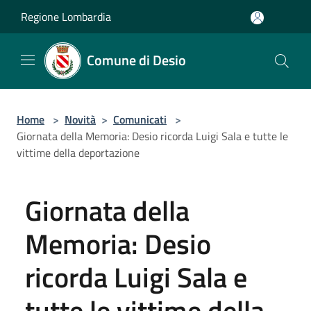
Salta al contenuto principale
Regione Lombardia
Comune di Desio
Home
>
Novità
>
Comunicati
>
Giornata della Memoria: Desio ricorda Luigi Sala e tutte le
vittime della deportazione
Giornata della
Memoria: Desio
ricorda Luigi Sala e
tutte le vittime della