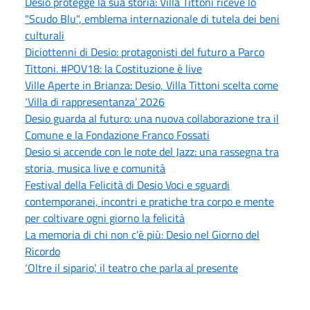
Desio protegge la sua storia: Villa Tittoni riceve lo
"Scudo Blu", emblema internazionale di tutela dei beni
culturali
Diciottenni di Desio: protagonisti del futuro a Parco
Tittoni. #POV18: la Costituzione è live
Ville Aperte in Brianza: Desio, Villa Tittoni scelta come
‘Villa di rappresentanza’ 2026
Desio guarda al futuro: una nuova collaborazione tra il
Comune e la Fondazione Franco Fossati
Desio si accende con le note del Jazz: una rassegna tra
storia, musica live e comunità
Festival della Felicità di Desio Voci e sguardi
contemporanei, incontri e pratiche tra corpo e mente
per coltivare ogni giorno la felicità
La memoria di chi non c’è più: Desio nel Giorno del
Ricordo
‘Oltre il sipario’, il teatro che parla al presente