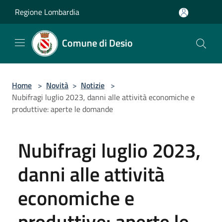
Salta al contenuto principale
Regione Lombardia
Comune di Desio
Home
>
Novità
>
Notizie
>
Nubifragi luglio 2023, danni alle attività economiche e
produttive: aperte le domande
Nubifragi luglio 2023,
danni alle attività
economiche e
produttive: aperte le