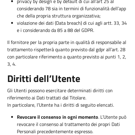
privacy by design e by default di cui all’art 25 al
considerando 78 sia in termini di funzionalità dell’app
che della propria struttura organizzativa;
violazione dei dati (Data breach) di cui agli artt. 33, 34
e i considerando da 85 a 88 del GDPR.
Il fornitore per la propria parte in qualità di responsabile al
trattamento rispetterà quanto previsto dal gdpr all’art. 28
con particolare riferimento a quanto previsto ai punti 1, 2,
3, 4.
Diritti dell’Utente
Gli Utenti possono esercitare determinati diritti con
riferimento ai Dati trattati dal Titolare.
In particolare, l’Utente ha i diritti di seguito elencati.
Revocare il consenso in ogni momento
. L’Utente può
revocare il consenso al trattamento dei propri Dati
Personali precedentemente espresso.