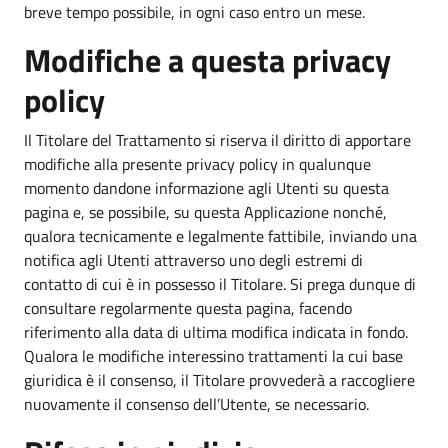
breve tempo possibile, in ogni caso entro un mese.
Modifiche a questa privacy
policy
Il Titolare del Trattamento si riserva il diritto di apportare
modifiche alla presente privacy policy in qualunque
momento dandone informazione agli Utenti su questa
pagina e, se possibile, su questa Applicazione nonché,
qualora tecnicamente e legalmente fattibile, inviando una
notifica agli Utenti attraverso uno degli estremi di
contatto di cui è in possesso il Titolare. Si prega dunque di
consultare regolarmente questa pagina, facendo
riferimento alla data di ultima modifica indicata in fondo.
Qualora le modifiche interessino trattamenti la cui base
giuridica è il consenso, il Titolare provvederà a raccogliere
nuovamente il consenso dell’Utente, se necessario.