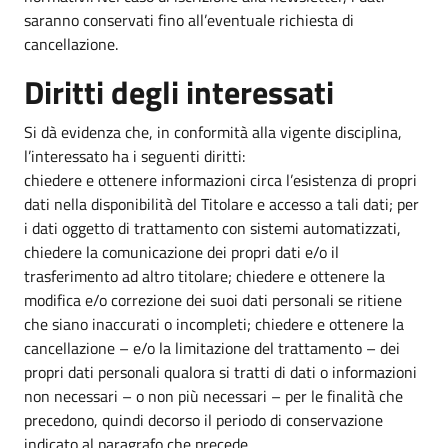
saranno conservati fino all’eventuale richiesta di
cancellazione.
Diritti degli interessati
Si dà evidenza che, in conformità alla vigente disciplina,
l’interessato ha i seguenti diritti:
chiedere e ottenere informazioni circa l’esistenza di propri
dati nella disponibilità del Titolare e accesso a tali dati; per
i dati oggetto di trattamento con sistemi automatizzati,
chiedere la comunicazione dei propri dati e/o il
trasferimento ad altro titolare; chiedere e ottenere la
modifica e/o correzione dei suoi dati personali se ritiene
che siano inaccurati o incompleti; chiedere e ottenere la
cancellazione – e/o la limitazione del trattamento – dei
propri dati personali qualora si tratti di dati o informazioni
non necessari – o non più necessari – per le finalità che
precedono, quindi decorso il periodo di conservazione
indicato al paragrafo che precede.