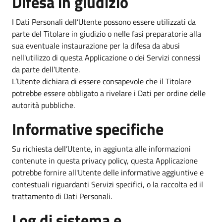
Difesa in giudizio
I Dati Personali dell’Utente possono essere utilizzati da
parte del Titolare in giudizio o nelle fasi preparatorie alla
sua eventuale instaurazione per la difesa da abusi
nell'utilizzo di questa Applicazione o dei Servizi connessi
da parte dell’Utente.
L’Utente dichiara di essere consapevole che il Titolare
potrebbe essere obbligato a rivelare i Dati per ordine delle
autorità pubbliche.
Informative specifiche
Su richiesta dell’Utente, in aggiunta alle informazioni
contenute in questa privacy policy, questa Applicazione
potrebbe fornire all'Utente delle informative aggiuntive e
contestuali riguardanti Servizi specifici, o la raccolta ed il
trattamento di Dati Personali.
Log di sistema e