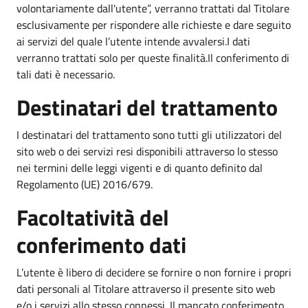
volontariamente dall'utente”, verranno trattati dal Titolare
esclusivamente per rispondere alle richieste e dare seguito
ai servizi del quale l’utente intende avvalersi.I dati
verranno trattati solo per queste finalità.Il conferimento di
tali dati è necessario.
Destinatari del trattamento
I destinatari del trattamento sono tutti gli utilizzatori del
sito web o dei servizi resi disponibili attraverso lo stesso
nei termini delle leggi vigenti e di quanto definito dal
Regolamento (UE) 2016/679.
Facoltatività del
conferimento dati
L’utente è libero di decidere se fornire o non fornire i propri
dati personali al Titolare attraverso il presente sito web
e/o i servizi allo stesso connessi. Il mancato conferimento