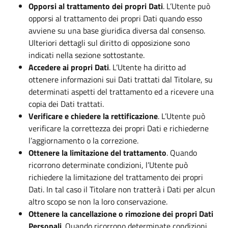
Opporsi al trattamento dei propri Dati
. L’Utente può
opporsi al trattamento dei propri Dati quando esso
avviene su una base giuridica diversa dal consenso.
Ulteriori dettagli sul diritto di opposizione sono
indicati nella sezione sottostante.
Accedere ai propri Dati
. L’Utente ha diritto ad
ottenere informazioni sui Dati trattati dal Titolare, su
determinati aspetti del trattamento ed a ricevere una
copia dei Dati trattati.
Verificare e chiedere la rettificazione
. L’Utente può
verificare la correttezza dei propri Dati e richiederne
l’aggiornamento o la correzione.
Ottenere la limitazione del trattamento
. Quando
ricorrono determinate condizioni, l’Utente può
richiedere la limitazione del trattamento dei propri
Dati. In tal caso il Titolare non tratterà i Dati per alcun
altro scopo se non la loro conservazione.
Ottenere la cancellazione o rimozione dei propri Dati
Personali
. Quando ricorrono determinate condizioni,