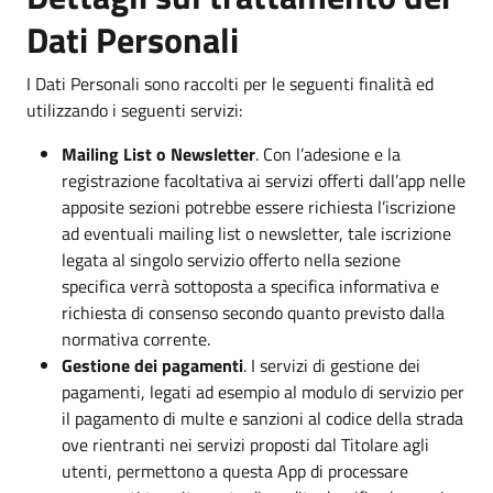
Dati Personali
I Dati Personali sono raccolti per le seguenti finalità ed
utilizzando i seguenti servizi:
Mailing List o Newsletter
. Con l’adesione e la
registrazione facoltativa ai servizi offerti dall’app nelle
apposite sezioni potrebbe essere richiesta l’iscrizione
ad eventuali mailing list o newsletter, tale iscrizione
legata al singolo servizio offerto nella sezione
specifica verrà sottoposta a specifica informativa e
richiesta di consenso secondo quanto previsto dalla
normativa corrente.
Gestione dei pagamenti
. I servizi di gestione dei
pagamenti, legati ad esempio al modulo di servizio per
il pagamento di multe e sanzioni al codice della strada
ove rientranti nei servizi proposti dal Titolare agli
utenti, permettono a questa App di processare