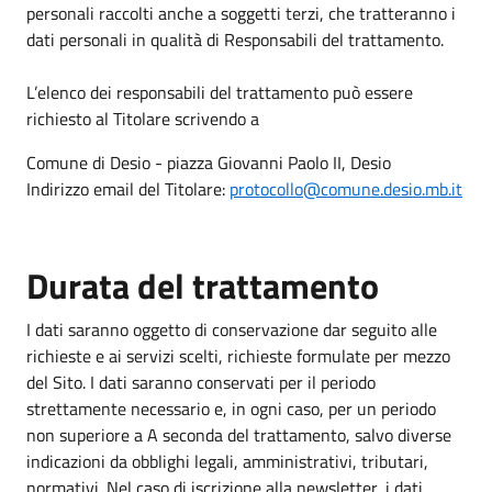
personali raccolti anche a soggetti terzi, che tratteranno i
dati personali in qualità di Responsabili del trattamento.
L’elenco dei responsabili del trattamento può essere
richiesto al Titolare scrivendo a
Comune di Desio - piazza Giovanni Paolo II, Desio
Indirizzo email del Titolare:
protocollo@comune.desio.mb.it
Durata del trattamento
I dati saranno oggetto di conservazione dar seguito alle
richieste e ai servizi scelti, richieste formulate per mezzo
del Sito. I dati saranno conservati per il periodo
strettamente necessario e, in ogni caso, per un periodo
non superiore a A seconda del trattamento, salvo diverse
indicazioni da obblighi legali, amministrativi, tributari,
normativi. Nel caso di iscrizione alla newsletter, i dati