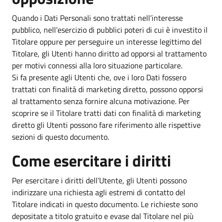
Quando i Dati Personali sono trattati nell’interesse
pubblico, nell’esercizio di pubblici poteri di cui è investito il
Titolare oppure per perseguire un interesse legittimo del
Titolare, gli Utenti hanno diritto ad opporsi al trattamento
per motivi connessi alla loro situazione particolare.
Si fa presente agli Utenti che, ove i loro Dati fossero
trattati con finalità di marketing diretto, possono opporsi
al trattamento senza fornire alcuna motivazione. Per
scoprire se il Titolare tratti dati con finalità di marketing
diretto gli Utenti possono fare riferimento alle rispettive
sezioni di questo documento.
Come esercitare i diritti
Per esercitare i diritti dell’Utente, gli Utenti possono
indirizzare una richiesta agli estremi di contatto del
Titolare indicati in questo documento. Le richieste sono
depositate a titolo gratuito e evase dal Titolare nel più