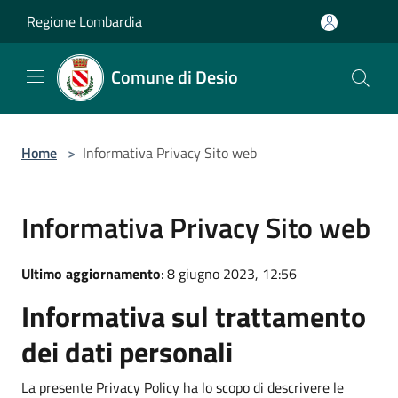
Salta al contenuto principale
Regione Lombardia
Comune di Desio
Home
>
Informativa Privacy Sito web
Informativa Privacy Sito web
Ultimo aggiornamento
: 8 giugno 2023, 12:56
Informativa sul trattamento
dei dati personali
La presente Privacy Policy ha lo scopo di descrivere le