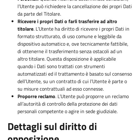
l’Utente può richiedere la cancellazione dei propri Dati
da parte del Titolare.
Ricevere i propri Dati o farli trasferire ad altro
titolare
. L’Utente ha diritto di ricevere i propri Dati in
formato strutturato, di uso comune e leggibile da
dispositivo automatico e, ove tecnicamente fattibile,
di ottenerne il trasferimento senza ostacoli ad un
altro titolare. Questa disposizione è applicabile
quando i Dati sono trattati con strumenti
automatizzati ed il trattamento è basato sul consenso
dell’Utente, su un contratto di cui l’Utente è parte o
su misure contrattuali ad esso connesse.
Proporre reclamo
. L’Utente può proporre un reclamo
all’autorità di controllo della protezione dei dati
personali competente o agire in sede giudiziale.
Dettagli sul diritto di
opposizione