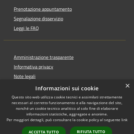
Prenotazione appuntamento
Segnalazione disservizio
Leggi le FAQ
Amministrazione trasparente
Informativa privacy
Note legali
×
Dichiarazione di accessibilità
Informazioni sui cookie
Questo sito web utilizza cookie tecnici e assimilati strettamente
necessari al corretto funzionamento e alla navigazione del sito,
nonché un cookie tecnico analitico al solo fine di elaborare
informazioni statistiche, aggregate e anonime.
RSS
Copyright © 2026 • Comune di
Per maggiori dettagli, può consultare la cookie policy al seguente
link
Accessibilità
Desio • Powered by
Privacy
Municipium
Accesso
•
RIFIUTA TUTTO
ACCETTA TUTTO