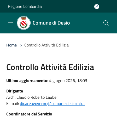
Salta al contenuto principale
Regione Lombardia
Comune di Desio
Home
>
Controllo Attività Edilizia
Controllo Attività Edilizia
Ultimo aggiornamento
: 4 giugno 2026, 18:03
Dirigente
Arch. Claudio Roberto Lauber
E-mail:
dir.areagoverno@comune.desio.mb.it
Coordinatore del Servizio