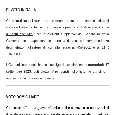
DI VOTO IN ITALIA
Gli
elettori italiani iscritti
aire
possono
esercitare il proprio diritto di
voto
esclusivamente nel Comune
della provincia di Monza e Brianza
di iscrizione Aire
.
Per le elezioni suppletive del Senato (o della
Camera) non si applicano le modalità di voto per corrispondenza
degli elettori all’estero di cui alla legge n. 459/2001 e al DPR
104/2003.
I Comuni
interessati
hanno l’obbligo di spedire, entro
mercoledì 27
settembre 2023
, agli elettori Aire iscritti nelle liste, le cartoline –
avviso con le indicazioni di voto
V
OTO DOMICILIARE
Gli elettori affetti da grave infermità o che si trovino in condizioni di
dipendenza continuativa e vitale da apparecchiature elettromedicali,