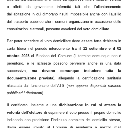
o affetti da gravissime infermità tali che l’allontanamento
dall’abitazione in cui dimorano risulti impossibile anche con l’ausilio
del trasporto pubblico che i comuni organizzano in occasione delle
consultazioni elettorali, possono avvalersi del voto domiciliare.
Per poter accedere al voto domiciliare deve essere fatta richiesta in
carta libera
nel periodo intercorrente
tra il
12 settembr
e
e il
02
ottobre 2023
al
Sindaco del Comune (il termine comunque non è
perentorio, e le richieste possono pervenire anche in una data
successiva,
ma devono comunque includere tutta la
documentaizone prevista
), allegando la certificazione sanitaria
rilasciata dal funzionario dell’
ATS
(
non appena disponibili saranno
pubblicati i riferimenti
).
Il certificato, insieme a una
dichiarazione in cui si attesta la
volontà dell’elettore
di esprimere il voto presso il proprio domicilio
indicando con precisione l’indirizzo completo del domicilio stesso,
dovrà essere inviato al Comune di residenza a mezzo mail