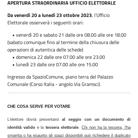
APERTURA STRAORDINARIA UFFICIO ELETTORALE
Da venerdì 20 a lunedì 23 ottobre 2023
, l’Ufficio
Elettorale osserverà i seguenti orari:
• venerdì 20 e sabato 21 dalle ore 08.00 alle ore 18.00
(sabato comunque fino al termine della chiusura delle
operazioni di autentica delle schede)
• domenica 22 dalle ore 07.00 alle ore 23.00
• lunedì 23 dalle ore 07.00 alle ore 15.00
Ingresso da SpazioComune, piano terra del Palazzo
Comunale (Corso Italia - angolo Via Gramsci).
CHE COSA SERVE PER VOTARE
L'elettore d
ovrà
presentarsi
al seggio con un documento di
identità valido
e la
tessera elettorale
.
Chi non ha la tessera, l'ha
smarrita
o ha esaurito gli spazi disponibili
può richiedere il duplicato