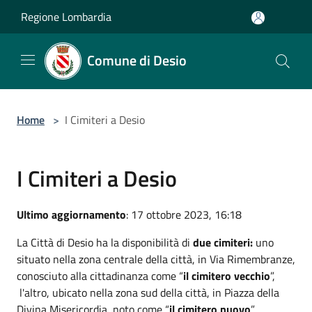
Salta al contenuto principale
Regione Lombardia
Comune di Desio
Home
>
I Cimiteri a Desio
I Cimiteri a Desio
Ultimo aggiornamento
: 17 ottobre 2023, 16:18
La Città di Desio ha la disponibilità di
due cimiteri:
uno
situato nella zona centrale della città, in Via Rimembranze,
conosciuto alla cittadinanza come “
il cimitero vecchio
”,
l'altro, ubicato nella zona sud della città, in Piazza della
Divina Misericordia, noto come “
il cimitero nuovo
”.