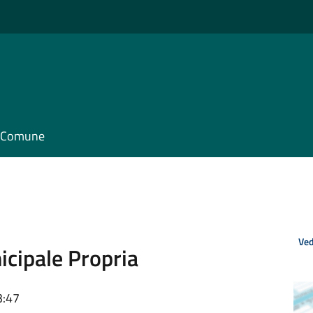
il Comune
Ved
cipale Propria
3:47