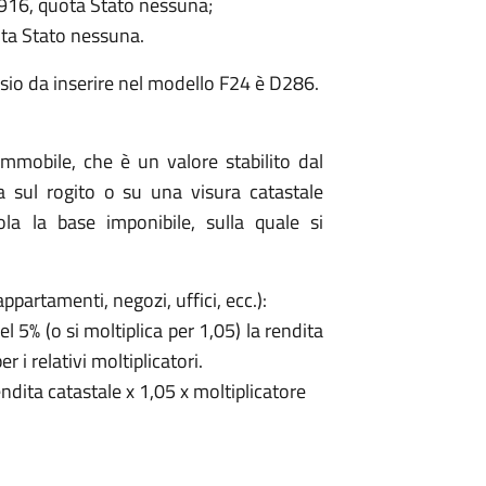
3916, quota Stato nessuna;
ota Stato nessuna.
esio da inserire nel modello F24 è D286.
'immobile, che è un valore stabilito dal
a sul rogito o su una visura catastale
ola la base imponibile, sulla quale si
appartamenti, negozi, uffici, ecc.):
l 5% (o si moltiplica per 1,05) la rendita
r i relativi moltiplicatori.
ndita catastale x 1,05 x moltiplicatore