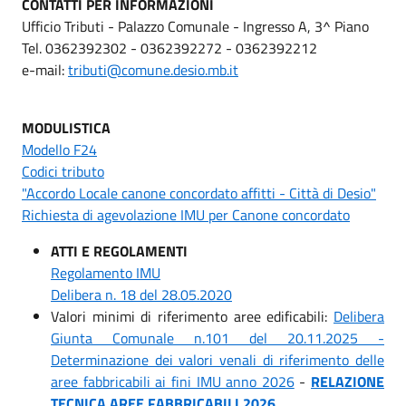
CONTATTI PER INFORMAZIONI
Ufficio Tributi - Palazzo Comunale - Ingresso A, 3^ Piano
Tel. 0362392302 - 0362392272 - 0362392212
e-mail:
tributi@comune.desio.mb.it
MODULISTICA
Modello F24
Codici tributo
"Accordo Locale canone concordato affitti - Città di Desio"
Richiesta di agevolazione IMU per Canone concordato
ATTI E REGOLAMENTI
Regolamento IMU
Delibera n. 18 del 28.05.2020
Valori minimi di riferimento aree edificabili:
Delibera
Giunta Comunale n.101 del 20.11.2025 -
Determinazione dei valori venali di riferimento delle
aree fabbricabili ai fini IMU anno 2026
-
RELAZIONE
TECNICA AREE FABBRICABILI 2026