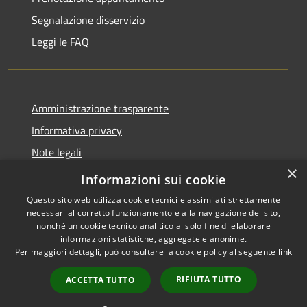
Segnalazione disservizio
Leggi le FAQ
Amministrazione trasparente
Informativa privacy
Note legali
×
Dichiarazione di accessibilità
Informazioni sui cookie
Questo sito web utilizza cookie tecnici e assimilati strettamente
necessari al corretto funzionamento e alla navigazione del sito,
nonché un cookie tecnico analitico al solo fine di elaborare
informazioni statistiche, aggregate e anonime.
RSS
Copyright © 2026 • Comune di
Per maggiori dettagli, può consultare la cookie policy al seguente
link
Accessibilità
Desio • Powered by
Privacy
Municipium
Accesso
•
RIFIUTA TUTTO
ACCETTA TUTTO
Cookie
redazione