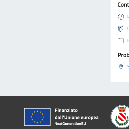
Cont
Prob