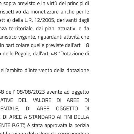
sopra previsto e in virtù dei principi di
orrispettivo da monetizzare anche per le
ett a) della L.R. 12/2005, derivanti dagli
 territoriale, dai piani attuativi e da
banistico vigente, riguardanti attività che
n particolare quelle previste dall’art. 18
delle Regole, dall’art. 48 “Dotazione di
ell’ambito d’intervento della dotazione
58 dell' 08/08/2023 avente ad oggetto
IMATIVE DEL VALORE DI AREE DI
IENTALE, DI AREE OGGETTO DI
E DI AREE A STANDARD AI FINI DELLA
P.G.T.", è stata approvata la perizia
ntificazione del valore da corrispondere