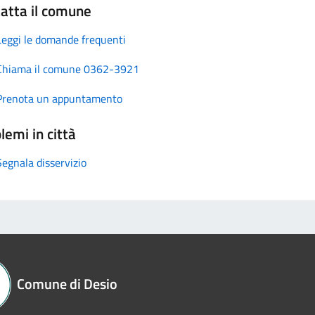
atta il comune
Leggi le domande frequenti
Chiama il comune 0362-3921
Prenota un appuntamento
lemi in città
Segnala disservizio
Comune di Desio