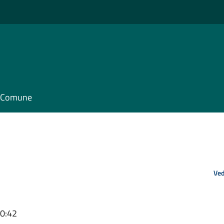
il Comune
Ved
10:42