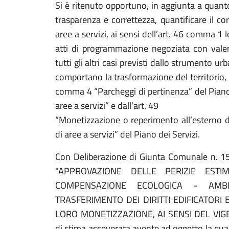
Si è ritenuto opportuno, in aggiunta a quanto 
trasparenza e correttezza, quantificare il c
aree a servizi, ai sensi dell’art. 46 comma 1 l
atti di programmazione negoziata con valenza
tutti gli altri casi previsti dallo strumento ur
comportano la trasformazione del territorio, i
comma 4 “Parcheggi di pertinenza” del Piano 
aree a servizi” e dall’art. 49
“Monetizzazione o reperimento all’esterno d
di aree a servizi” del Piano dei Servizi.
Con Deliberazione di Giunta Comunale n. 1
"APPROVAZIONE DELLE PERIZIE EST
COMPENSAZIONE ECOLOGICA - AMB
TRASFERIMENTO DEI DIRITTI EDIFICATORI 
LORO MONETIZZAZIONE, AI SENSI DEL VIGENTE 
di stima asseverata avente ad oggetto la qua