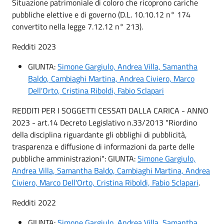
Situazione patrimoniale di coloro che ricoprono cariche
pubbliche elettive e di governo (D.L. 10.10.12 n° 174
convertito nella legge 7.12.12 n° 213).
Redditi 2023
GIUNTA:
Simone Gargiulo, Andrea Villa, Samantha
Baldo, Cambiaghi Martina, Andrea Civiero, Marco
Dell'Orto, Cristina Riboldi, Fabio Sclapari
REDDITI PER I SOGGETTI CESSATI DALLA CARICA - ANNO
2023 - art.14 Decreto Legislativo n.33/2013 "Riordino
della disciplina riguardante gli obblighi di pubblicità,
trasparenza e diffusione di informazioni da parte delle
pubbliche amministrazioni": GIUNTA:
Simone Gargiulo,
Andrea Villa, Samantha Baldo, Cambiaghi Martina, Andrea
Civiero, Marco Dell'Orto, Cristina Riboldi, Fabio Sclapari
.
Redditi 2022
GIUNTA:
Simone Gargiulo
,
Andrea Villa
,
Samantha