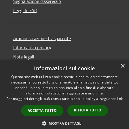
Segnalazione disservizio
Leggi le FAQ
Amministrazione trasparente
Informativa privacy
Note legali
×
Dichiarazione di accessibilità
Informazioni sui cookie
Questo sito web utilizza cookie tecnici e assimilati strettamente
necessari al corretto funzionamento e alla navigazione del sito,
nonché un cookie tecnico analitico al solo fine di elaborare
informazioni statistiche, aggregate e anonime.
RSS
Copyright © 2026 • Comune di
Per maggiori dettagli, può consultare la cookie policy al seguente
link
Accessibilità
Desio • Powered by
Privacy
Municipium
Accesso
•
RIFIUTA TUTTO
ACCETTA TUTTO
Cookie
redazione
Mappa del sito
MOSTRA DETTAGLI