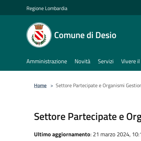
Salta al contenuto principale
Regione Lombardia
Comune di Desio
Amministrazione
Novità
Servizi
Vivere 
Home
>
Settore Partecipate e Organismi Gestion
Settore Partecipate e Or
Ultimo aggiornamento
: 21 marzo 2024, 10: