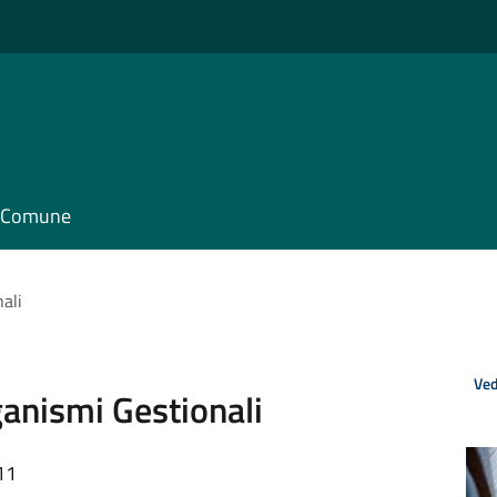
il Comune
ali
Ved
ganismi Gestionali
11