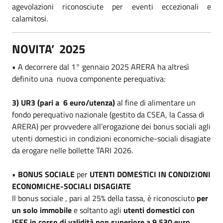
agevolazioni riconosciute per eventi eccezionali e
calamitosi.
NOVITA’ 2025
• A decorrere dal 1° gennaio 2025 ARERA ha altresì
definito una nuova componente perequativa:
3) UR3 (pari a 6 euro/utenza)
al fine di alimentare un
fondo perequativo nazionale (gestito da CSEA, la Cassa di
ARERA) per provvedere all’erogazione dei bonus sociali agli
utenti domestici in condizioni economiche-sociali disagiate
da erogare nelle bollette TARI 2026.
•
BONUS SOCIALE
per
UTENTI DOMESTICI IN CONDIZIONI
ECONOMICHE-SOCIALI DISAGIATE
Il bonus sociale , pari al 25% della tassa, è riconosciuto
per
un solo immobile
e soltanto agli
utenti domestici con
ISEE in corso di validità non superiore a 9.530 euro,