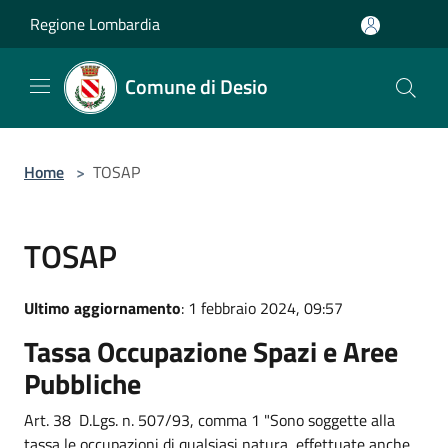
Salta al contenuto principale
Regione Lombardia
Comune di Desio
Home
>
TOSAP
TOSAP
Ultimo aggiornamento
: 1 febbraio 2024, 09:57
Tassa Occupazione Spazi e Aree
Pubbliche
Art. 38 D.Lgs. n. 507/93, comma 1 "Sono soggette alla
tassa le occupazioni di qualsiasi natura, effettuate anche