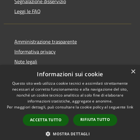
Segnalazione disservizio
Leggi le FAQ
Amministrazione trasparente
Informativa privacy
Note legali
×
Dichiarazione di accessibilità
Informazioni sui cookie
Questo sito web utilizza cookie tecnici e assimilati strettamente
necessari al corretto funzionamento e alla navigazione del sito,
nonché un cookie tecnico analitico al solo fine di elaborare
informazioni statistiche, aggregate e anonime.
RSS
Copyright © 2026 • Comune di
Per maggiori dettagli, può consultare la cookie policy al seguente
link
Accessibilità
Desio • Powered by
Privacy
Municipium
Accesso
•
RIFIUTA TUTTO
ACCETTA TUTTO
Cookie
redazione
Mappa del sito
MOSTRA DETTAGLI