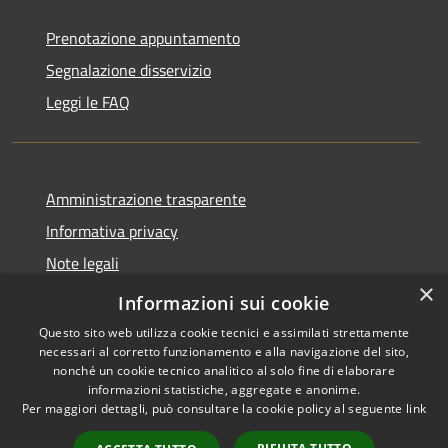
Prenotazione appuntamento
Segnalazione disservizio
Leggi le FAQ
Amministrazione trasparente
Informativa privacy
Note legali
×
Dichiarazione di accessibilità
Informazioni sui cookie
Questo sito web utilizza cookie tecnici e assimilati strettamente
necessari al corretto funzionamento e alla navigazione del sito,
nonché un cookie tecnico analitico al solo fine di elaborare
informazioni statistiche, aggregate e anonime.
RSS
Copyright © 2026 • Comune di
Per maggiori dettagli, può consultare la cookie policy al seguente
link
Accessibilità
Desio • Powered by
Privacy
Municipium
Accesso
•