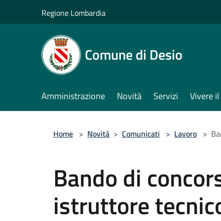
Salta al contenuto principale
Regione Lombardia
Comune di Desio
Amministrazione
Novità
Servizi
Vivere 
Home
>
Novità
>
Comunicati
>
Lavoro
>
Ban
Bando di concors
istruttore tecnico