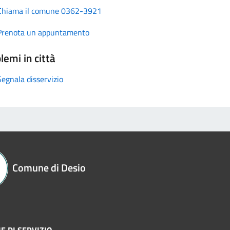
Chiama il comune 0362-3921
Prenota un appuntamento
lemi in città
Segnala disservizio
Comune di Desio
E DI SERVIZIO