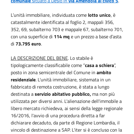
comunale
situato a Desio in
via Amendola al civico 5
.
L’unità immobiliare, individuata come
lotto unico
, è
catastalmente identificata al foglio 2, mappali 356,
352, 69, subalterno 703 e mappale 67, subalterno 701,
con una superficie di
114 mq
e un prezzo a base d’asta
di
73.795 euro
.
LA DESCRIZIONE DEL BENE
. Lo stabile è
tipologicamente classificabile come “
casa a schiera
”,
posto in zona semicentrale del Comune in
ambito
residenziale
. L'unità immobiliare, sistemata in un
fabbricato di remota costruzione, è stata a lungo
destinata a
servizio abitativo pubblico,
ma non più
utilizzata per diversi anni. L'alienazione dell'immobile a
libero mercato richiedeva, ai sensi della legge regionale
16/2016, l'avvio di una procedura diretta a far
dichiarare decaduto, da parte di Regione Lombardia, il
vincolo di destinazione a SAP. L'iter si è concluso con la