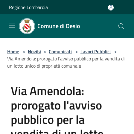
Salta al contenuto principale
Regione Lombardia
Comune di Desio
Home
>
Novità
>
Comunicati
>
Lavori Pubblici
>
Via Amendola: prorogato l'avviso pubblico per la vendita di
un lotto unico di proprietà comunale
Via Amendola:
prorogato l'avviso
pubblico per la
vendita di un lotto