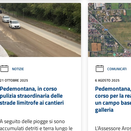
NOTIZIE
COMUNICATI
21 OTTOBRE 2025
6 AGOSTO 2025
Pedemontana, in corso
Pedemontana, D
pulizia straordinaria delle
corso per la re
strade limitrofe ai cantieri
un campo base 
galleria
A seguito delle piogge si sono
accumulati detriti e terra lungo le
L’Assessore Aros