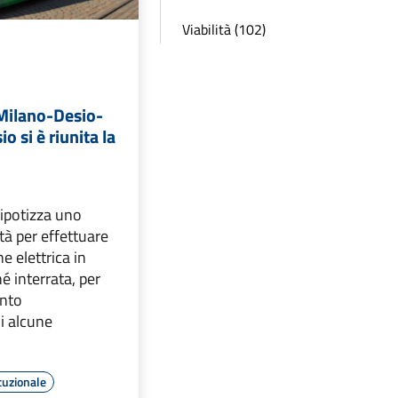
Viabilità (102)
Milano-Desio-
o si è riunita la
a
 ipotizza uno
ità per effettuare
e elettrica in
é interrata, per
ento
i alcune
tuzionale