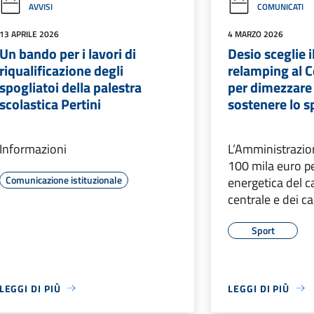
AVVISI
COMUNICATI
13 APRILE 2026
4 MARZO 2026
Un bando per i lavori di
Desio sceglie i
riqualificazione degli
relamping al C
spogliatoi della palestra
per dimezzare
scolastica Pertini
sostenere lo s
Informazioni
L’Amministrazion
100 mila euro pe
Comunicazione istituzionale
energetica del 
centrale e dei c
Sport
LEGGI DI PIÙ
LEGGI DI PIÙ