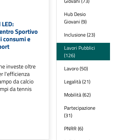
Giovani (73)
Hub Desio
Giovani (9)
l LED:
entro Sportivo
Inclusione (23)
 i consumi e
port
Lavori Pubblici
(126)
e investe oltre
Lavoro (50)
r l'efficienza
campo da calcio
Legalità (21)
ampi da tennis
Mobilità (62)
Partecipazione
(31)
PNRR (6)