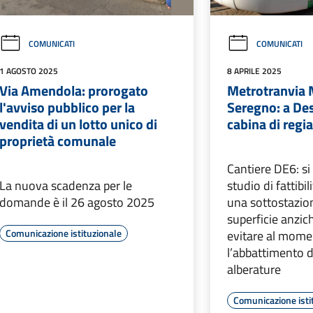
COMUNICATI
COMUNICATI
1 AGOSTO 2025
8 APRILE 2025
Via Amendola: prorogato
Metrotranvia 
l'avviso pubblico per la
Seregno: a Desi
vendita di un lotto unico di
cabina di regi
proprietà comunale
Cantiere DE6: si
La nuova scadenza per le
studio di fattibil
domande è il 26 agosto 2025
una sottostazion
superficie anzich
Comunicazione istituzionale
evitare al mom
l’abbattimento d
alberature
Comunicazione isti