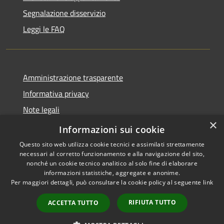
Segnalazione disservizio
Leggi le FAQ
Amministrazione trasparente
Informativa privacy
Note legali
×
Dichiarazione di accessibilità
Informazioni sui cookie
Questo sito web utilizza cookie tecnici e assimilati strettamente
necessari al corretto funzionamento e alla navigazione del sito,
nonché un cookie tecnico analitico al solo fine di elaborare
informazioni statistiche, aggregate e anonime.
RSS
Copyright © 2026 • Comune di
Per maggiori dettagli, può consultare la cookie policy al seguente
link
Accessibilità
Desio • Powered by
Privacy
Municipium
Accesso
•
RIFIUTA TUTTO
ACCETTA TUTTO
Cookie
redazione
Mappa del sito