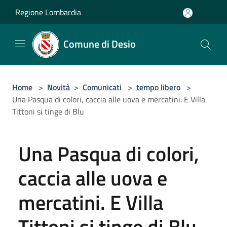
Salta al contenuto principale
Regione Lombardia
Comune di Desio
Home
>
Novità
>
Comunicati
>
tempo libero
>
Una Pasqua di colori, caccia alle uova e mercatini. E Villa
Tittoni si tinge di Blu
Una Pasqua di colori,
caccia alle uova e
mercatini. E Villa
Tittoni si tinge di Blu