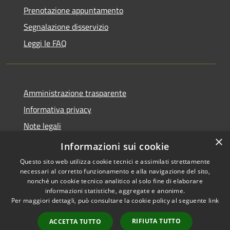
Prenotazione appuntamento
Segnalazione disservizio
Leggi le FAQ
Amministrazione trasparente
Informativa privacy
Note legali
×
Dichiarazione di accessibilità
Informazioni sui cookie
Questo sito web utilizza cookie tecnici e assimilati strettamente
necessari al corretto funzionamento e alla navigazione del sito,
nonché un cookie tecnico analitico al solo fine di elaborare
informazioni statistiche, aggregate e anonime.
RSS
Copyright © 2026 • Comune di
Per maggiori dettagli, può consultare la cookie policy al seguente
link
Accessibilità
Desio • Powered by
Privacy
Municipium
Accesso
•
RIFIUTA TUTTO
ACCETTA TUTTO