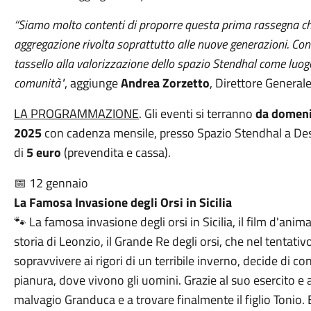
“Siamo molto contenti di proporre questa prima rassegna ch
aggregazione rivolta soprattutto alle nuove generazioni. Co
tassello alla valorizzazione dello spazio Stendhal come luogo
comunità"
, aggiunge
Andrea Zorzetto
, Direttore General
LA PROGRAMMAZIONE
. Gli eventi si terranno
da domeni
2025
con cadenza mensile, presso Spazio Stendhal a Desi
di
5 euro
(prevendita e cassa).
📅 12 gennaio
La Famosa Invasione degli Orsi in Sicilia
🐾 La famosa invasione degli orsi in Sicilia, il film d'ani
storia di Leonzio, il Grande Re degli orsi, che nel tentativo
sopravvivere ai rigori di un terribile inverno, decide di c
pianura, dove vivono gli uomini. Grazie al suo esercito e a
malvagio Granduca e a trovare finalmente il figlio Tonio.