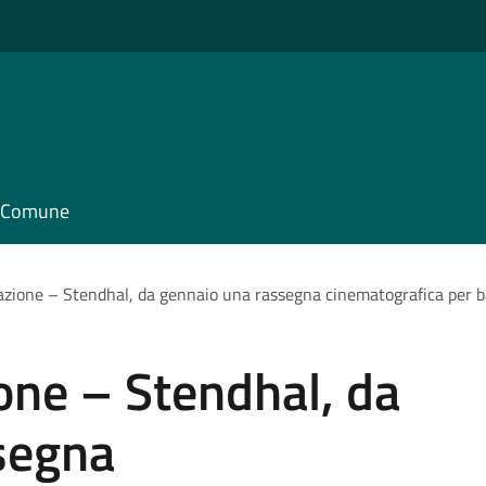
il Comune
ione – Stendhal, da gennaio una rassegna cinematografica per ba
ne – Stendhal, da
segna