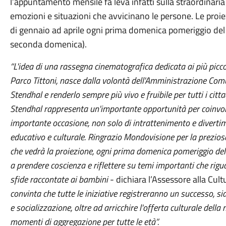
l’appuntamento mensile fa leva infatti sulla straordinaria
emozioni e situazioni che avvicinano le persone. Le proi
di gennaio ad aprile ogni prima domenica pomeriggio del
seconda domenica).
“L'idea di una rassegna cinematografica dedicata ai più piccol
Parco Tittoni, nasce dalla volontà dell'Amministrazione Comu
Stendhal e renderlo sempre più vivo e fruibile per tutti i citt
Stendhal rappresenta un'importante opportunità per coinvol
importante occasione, non solo di intrattenimento e divert
educativo e culturale. Ringrazio Mondovisione per la prezios
che vedrà la proiezione, ogni prima domenica pomeriggio del
a prendere coscienza e riflettere su temi importanti che riguar
sfide raccontate ai bambini
- dichiara l’Assessore alla Cul
convinta che tutte le iniziative registreranno un successo, sia
e socializzazione, oltre ad arricchire l'offerta culturale dell
momenti di aggregazione per tutte le età”.