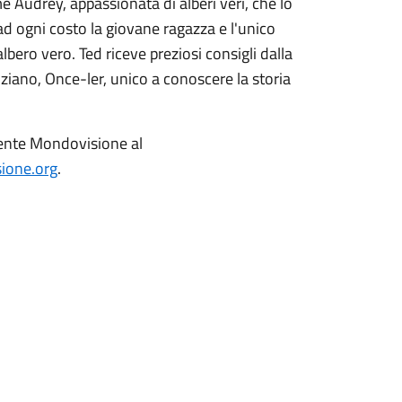
e Audrey, appassionata di alberi veri, che lo
d ogni costo la giovane ragazza e l'unico
lbero vero. Ted riceve preziosi consigli dalla
iano, Once-ler, unico a conoscere la storia
amente Mondovisione al
ione.org
.