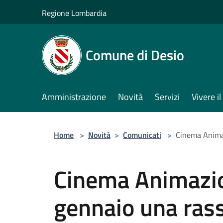
Salta al contenuto principale
Regione Lombardia
Comune di Desio
Amministrazione
Novità
Servizi
Vivere 
Home
>
Novità
>
Comunicati
>
Cinema Animaz
Cinema Animazio
gennaio una ras