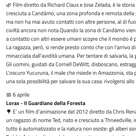
🌿 Film diretto da Richard Claus e Jose Zelada, è la stori
cresciuta a Candámo, una zona profonda e remota della 
ma non ha mai avuto contatti con altre persone, al di fuo
civiltà ancora non nota.Quando la zona di Candámo vien
a contatto con altri essere umani scopre che il mondo è p
La ragazza, però, si rende presto conto che con l'arrivo d
minacciata dall'avidità umana. Per tentare di salvarla, la 
Gli uomini, guidati da Cornell DeWitt, disboscano, estrag
L'oscuro Yucuruna, il male che risiede in Amazzonia, sta
una sola possibilità per salvare la sua casa: rivolgersi al
📅 6 aprile
Lorax - Il Guardiano della Foresta
🌳 E’ un film d'animazione del 2012 diretto da Chris Renau
un ragazzo di nome Ted, nato e cresciuto a Thneedville, in
tutto è automatizzato e la natura non esiste: gli alberi sono 