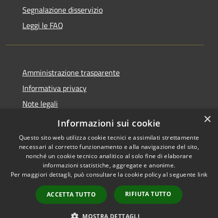
Segnalazione disservizio
Leggi le FAQ
Amministrazione trasparente
Informativa privacy
Note legali
×
Dichiarazione di accessibilità
Informazioni sui cookie
Questo sito web utilizza cookie tecnici e assimilati strettamente
necessari al corretto funzionamento e alla navigazione del sito,
nonché un cookie tecnico analitico al solo fine di elaborare
informazioni statistiche, aggregate e anonime.
RSS
Copyright © 2026 • Comune di
Per maggiori dettagli, può consultare la cookie policy al seguente
link
Accessibilità
Desio • Powered by
Privacy
Municipium
Accesso
•
RIFIUTA TUTTO
ACCETTA TUTTO
Cookie
redazione
Mappa del sito
MOSTRA DETTAGLI