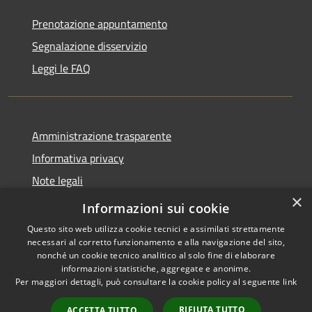
Prenotazione appuntamento
Segnalazione disservizio
Leggi le FAQ
Amministrazione trasparente
Informativa privacy
Note legali
×
Dichiarazione di accessibilità
Informazioni sui cookie
Questo sito web utilizza cookie tecnici e assimilati strettamente
necessari al corretto funzionamento e alla navigazione del sito,
nonché un cookie tecnico analitico al solo fine di elaborare
informazioni statistiche, aggregate e anonime.
RSS
Copyright © 2026 • Comune di
Per maggiori dettagli, può consultare la cookie policy al seguente
link
Accessibilità
Desio • Powered by
Privacy
Municipium
Accesso
•
RIFIUTA TUTTO
ACCETTA TUTTO