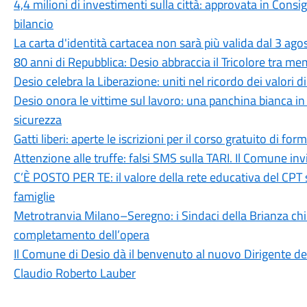
4,4 milioni di investimenti sulla città: approvata in Cons
bilancio
La carta d'identità cartacea non sarà più valida dal 3 agos
80 anni di Repubblica: Desio abbraccia il Tricolore tra me
Desio celebra la Liberazione: uniti nel ricordo dei valori d
Desio onora le vittime sul lavoro: una panchina bianca 
sicurezza
Gatti liberi: aperte le iscrizioni per il corso gratuito di 
Attenzione alle truffe: falsi SMS sulla TARI. Il Comune in
C’È POSTO PER TE: il valore della rete educativa del CPT 
famiglie
Metrotranvia Milano–Seregno: i Sindaci della Brianza ch
completamento dell’opera
Il Comune di Desio dà il benvenuto al nuovo Dirigente dell
Claudio Roberto Lauber