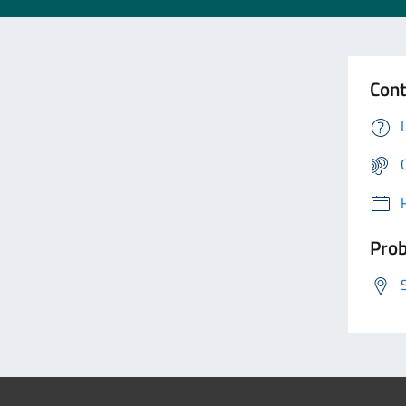
Cont
Prob