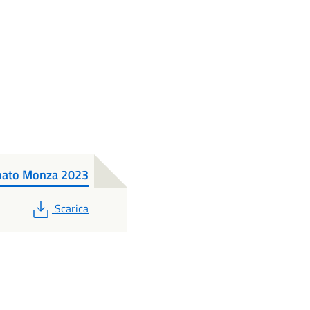
enato Monza 2023
PDF
Scarica