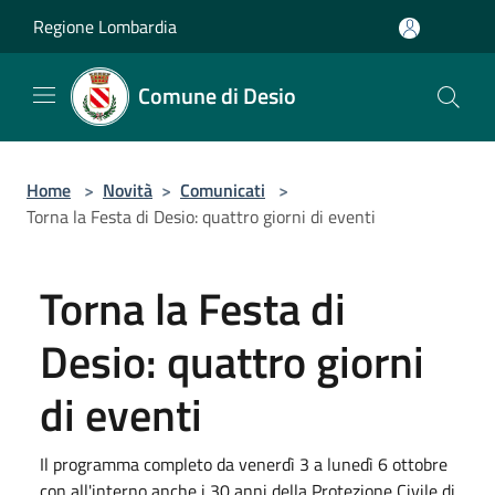
Salta al contenuto principale
Regione Lombardia
Comune di Desio
Home
>
Novità
>
Comunicati
>
Torna la Festa di Desio: quattro giorni di eventi
Torna la Festa di
Desio: quattro giorni
di eventi
Il programma completo da venerdì 3 a lunedì 6 ottobre
con all'interno anche i 30 anni della Protezione Civile di