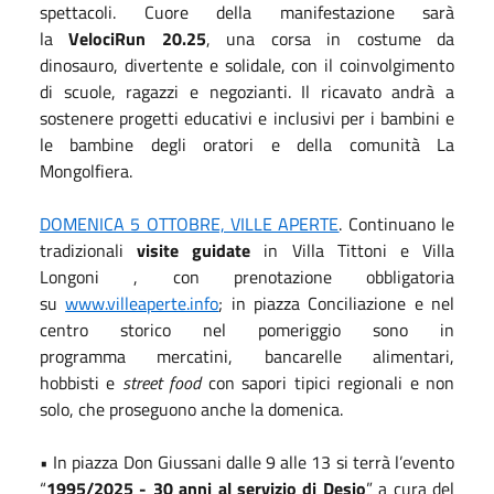
spettacoli. Cuore della manifestazione sarà
la
VelociRun 20.25
, una corsa in costume da
dinosauro, divertente e solidale, con il coinvolgimento
di scuole, ragazzi e negozianti. Il ricavato andrà a
sostenere progetti educativi e inclusivi per i bambini e
le bambine degli oratori e della comunità La
Mongolfiera.
DOMENICA 5 OTTOBRE, VILLE APERTE
. Continuano le
tradizionali
visite guidate
in Villa Tittoni e Villa
Longoni , con prenotazione obbligatoria
su
www.villeaperte.info
; in piazza Conciliazione e nel
centro storico nel pomeriggio sono in
programma mercatini, bancarelle alimentari,
hobbisti e
street food
con sapori tipici regionali e non
solo, che proseguono anche la domenica.
• In piazza Don Giussani dalle 9 alle 13 si terrà l’evento
“
1995/2025 - 30 anni al servizio di Desio
” a cura del