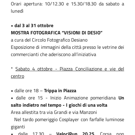
Orari apertura: 10/12.30 e 15.30/18.30 da sabato a
lunedì
•
dal 3 al 31 ottobre
MOSTRA FOTOGRAFICA “VISIONI DI DESIO”
a cura del Circolo Fotografico Desiano
Esposizione di immagini della città presso le vetrine dei
commercianti che aderiscono all’iniziativa
*
Sabato 4 ottobre - Piazza Conciliazione e vie del
centro
• dalle ore 18 –
Trippa in Piazza
• dalle ore 15 - Inizio Animazione pomeridiana
Un
salto indietro nel tempo - I giochi di una volta
Area allestita tra via Grandi e via Manzoni
Nel tardo pomeriggio Cosplayer con farfalle luminose
giganti
• dalle 17.30 –
VelociRun 20.25
, Corsa non