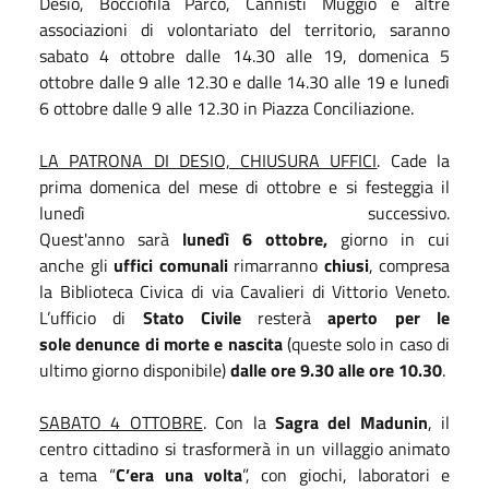
Desio, Bocciofila Parco, Cannisti Muggiò e altre
associazioni di volontariato del territorio, saranno
sabato 4 ottobre dalle 14.30 alle 19, domenica 5
ottobre dalle 9 alle 12.30 e dalle 14.30 alle 19 e lunedì
6 ottobre dalle 9 alle 12.30 in Piazza Conciliazione.
LA PATRONA DI DESIO, CHIUSURA UFFICI
. Cade la
prima domenica del mese di ottobre e si festeggia il
lunedì successivo.
Quest'anno sarà
lunedì 6 ottobre,
giorno in cui
anche gli
uffici comunali
rimarranno
chiusi
, compresa
la Biblioteca Civica di via Cavalieri di Vittorio Veneto.
L’ufficio di
Stato Civile
resterà
aperto per le
sole denunce di morte e nascita
(queste solo in caso di
ultimo giorno disponibile)
dalle ore 9.30 alle ore 10.30
.
SABATO 4 OTTOBRE
. Con la
Sagra del Madunin
, il
centro cittadino si trasformerà in un villaggio animato
a tema “
C’era una volta
”, con giochi, laboratori e