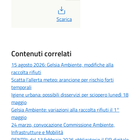
PDF
Scarica
Contenuti correlati
15 agosto 2026: Gelsia Ambiente, modifiche alla
raccolta rifiuti
Scatta l’allerta meteo: arancione per rischio forti
temporali
Igiene urbana: possibili disservizi per sciopero lunedì 18
maggio
Gelsia Ambiente: variazioni alla raccolta rifiuti il 1°
maggio
24 marzo, convocazione Commissione Ambiente,
Infrastrutture e Mobilità
RENTRI: dal 13 febbraio 2026 obbligatorio il FIR digitale