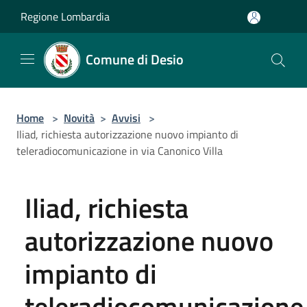
Salta al contenuto principale
Regione Lombardia
Comune di Desio
Home
>
Novità
>
Avvisi
>
Iliad, richiesta autorizzazione nuovo impianto di
teleradiocomunicazione in via Canonico Villa
Iliad, richiesta
autorizzazione nuovo
impianto di
teleradiocomunicazione