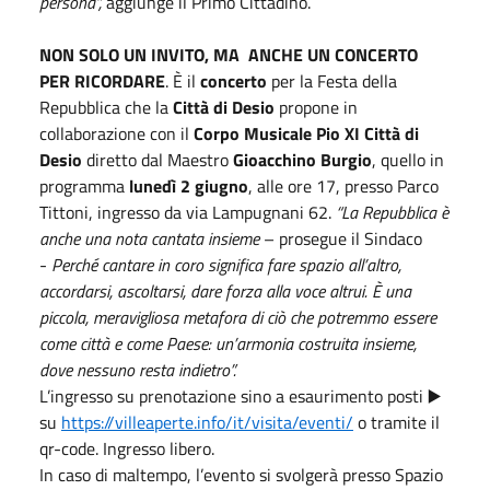
persona”,
aggiunge il Primo Cittadino.
NON SOLO UN INVITO, MA ANCHE UN CONCERTO
PER RICORDARE
. È il
concerto
per la Festa della
Repubblica che la
Città di Desio
propone in
collaborazione con il
Corpo Musicale Pio XI Città di
Desio
diretto dal Maestro
Gioacchino Burgio
, quello in
programma
lunedì 2 giugno
, alle ore 17, presso Parco
Tittoni, ingresso da via Lampugnani 62.
“La Repubblica è
anche una nota cantata insieme
– prosegue il Sindaco
-
Perché cantare in coro significa fare spazio all’altro,
accordarsi, ascoltarsi, dare forza alla voce altrui. È una
piccola, meravigliosa metafora di ciò che potremmo essere
come città e come Paese: un’armonia costruita insieme,
dove nessuno resta indietro”.
L’ingresso su prenotazione sino a esaurimento posti ▶️
su
https://villeaperte.info/it/visita/eventi/
o tramite il
qr-code. Ingresso libero.
In caso di maltempo, l’evento si svolgerà presso Spazio