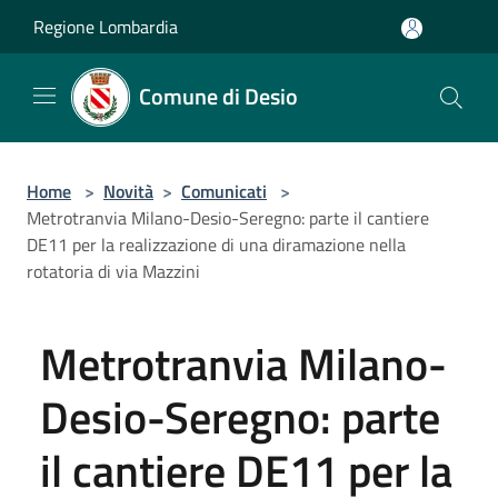
Salta al contenuto principale
Regione Lombardia
Comune di Desio
Home
>
Novità
>
Comunicati
>
Metrotranvia Milano-Desio-Seregno: parte il cantiere
DE11 per la realizzazione di una diramazione nella
rotatoria di via Mazzini
Metrotranvia Milano-
Desio-Seregno: parte
il cantiere DE11 per la