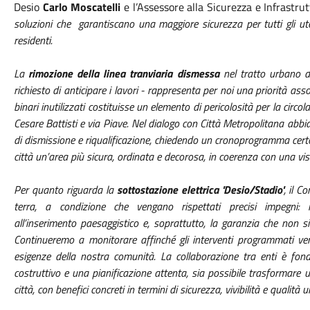
Desio
Carlo Moscatelli
e l’Assessore alla Sicurezza e Infrastru
soluzioni che garantiscano una maggiore sicurezza per tutti gli ute
residenti.
La
rimozione della linea tranviaria dismessa
nel tratto urbano 
richiesto di anticipare i lavori - rappresenta per noi una priorità
binari inutilizzati costituisse un elemento di pericolosità per la circola
Cesare Battisti e via Piave. Nel dialogo con Città Metropolitana abbia
di dismissione e riqualificazione, chiedendo un cronoprogramma certo 
città un’area più sicura, ordinata e decorosa, in coerenza con una vis
Per quanto riguarda la
sottostazione elettrica 'Desio/Stadio'
, il C
terra, a condizione che vengano rispettati precisi impegni:
all’inserimento paesaggistico e, soprattutto, la garanzia che non si v
Continueremo a monitorare affinché gli interventi programmati veng
esigenze della nostra comunità. La collaborazione tra enti è fon
costruttivo e una pianificazione attenta, sia possibile trasformare u
città, con benefici concreti in termini di sicurezza, vivibilità e qualità 