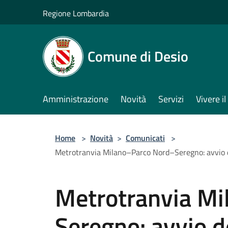
Salta al contenuto principale
Regione Lombardia
Comune di Desio
Amministrazione
Novità
Servizi
Vivere 
Home
>
Novità
>
Comunicati
>
Metrotranvia Milano–Parco Nord–Seregno: avvio dei 
Metrotranvia M
Seregno: avvio de