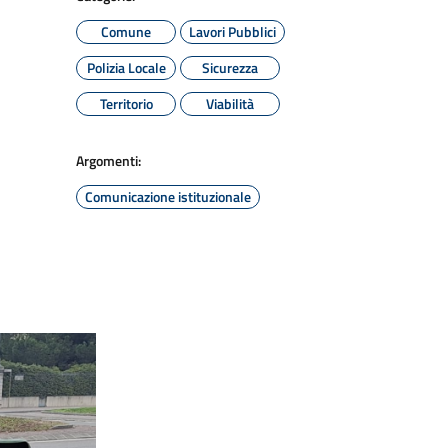
Comune
Lavori Pubblici
Polizia Locale
Sicurezza
Territorio
Viabilità
Argomenti:
Comunicazione istituzionale