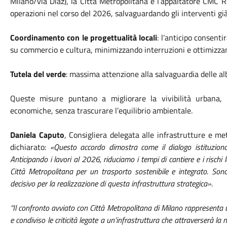
Milano/via Diaz), la Città Metropolitana e l’appaltatore CMC 
operazioni nel corso del 2026, salvaguardando gli interventi già
Coordinamento con le progettualità locali
: l’anticipo consenti
su commercio e cultura, minimizzando interruzioni e ottimizzan
Tutela del verde
: massima attenzione alla salvaguardia delle al
Queste misure puntano a migliorare la vivibilità urbana, 
economiche, senza trascurare l’equilibrio ambientale.
Daniela Caputo
, Consigliera delegata alle infrastrutture e me
dichiarato:
«Questo accordo dimostra come il dialogo istituzionale
Anticipando i lavori al 2026, riduciamo i tempi di cantiere e i rischi
Città Metropolitana per un trasporto sostenibile e integrato. So
decisivo per la realizzazione di questa infrastruttura strategica».
“Il confronto avviato con Città Metropolitana di Milano rappresent
e condiviso le criticità legate a un’infrastruttura che attraverserà la