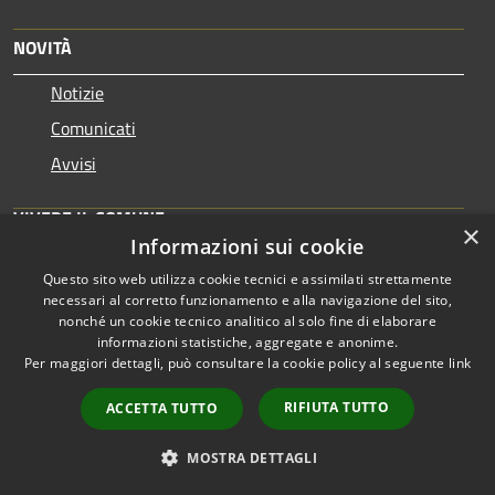
NOVITÀ
Notizie
Comunicati
Avvisi
VIVERE IL COMUNE
×
Informazioni sui cookie
Luoghi
Questo sito web utilizza cookie tecnici e assimilati strettamente
Eventi
necessari al corretto funzionamento e alla navigazione del sito,
nonché un cookie tecnico analitico al solo fine di elaborare
informazioni statistiche, aggregate e anonime.
CONTATTI
Per maggiori dettagli, può consultare la cookie policy al seguente
link
RIFIUTA TUTTO
ACCETTA TUTTO
Comune di Desio
Piazza Giovanni Paolo II, 20832 Desio (MB) - 20832 - Desio
MOSTRA DETTAGLI
Partita IVA: 00696660968