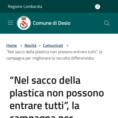
Salta al contenuto principale
Regione Lombardia
Comune di Desio
Home
>
Novità
>
Comunicati
>
“Nel sacco della plastica non possono entrare tutti”, la
campagna per migliorare la raccolta differenziata
“Nel sacco della
plastica non possono
entrare tutti”, la
campagna per