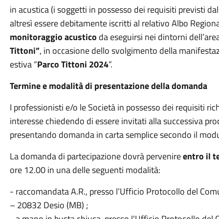
in acustica (i soggetti in possesso dei requisiti previsti
altresì essere debitamente iscritti al relativo Albo Region
monitoraggio acustico
da eseguirsi nei dintorni dell’a
Tittoni”
, in occasione dello svolgimento della manifesta
estiva “
Parco Tittoni 2024
”.
Termine e modalità di presentazione della domanda
I professionisti e/o le Società in possesso dei requisiti ri
interesse chiedendo di essere invitati alla successiva pro
presentando domanda in carta semplice secondo il modu
La domanda di partecipazione dovrà pervenire
entro il 
ore 12.00 in una delle seguenti modalità:
- raccomandata A.R., presso l’Ufficio Protocollo del Comu
– 20832 Desio (MB) ;
- a mano in busta chiusa, presso l’Ufficio Protocollo del