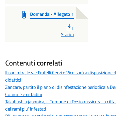
Domanda - Allegato 1
PDF
Scarica
Contenuti correlati
Il parco tra le vie Fratelli Cervi e Vico sarà a disposizion
didattici
Zanzare, partito il piano di disinfestazione periodica a De
Comune e cittadini
Takahashia japonica, il Comune di Desio rassicura la cit
dei rami piu' infestati