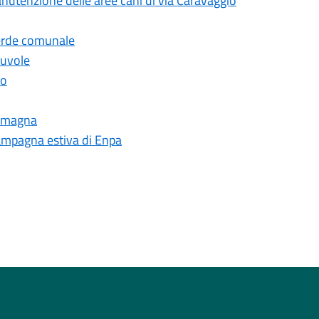
anutenzione delle aree cani di via Caravaggio
verde comunale
Nuvole
io
 Romagna
 campagna estiva di Enpa