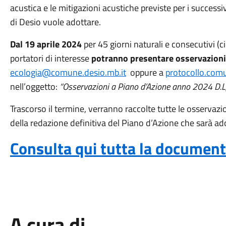
acustica e le mitigazioni acustiche previste per i successi
di Desio vuole adottare.
Dal 19 aprile 2024
per 45 giorni
naturali e consecutivi
(c
portatori di interesse
potranno presentare osservazion
ecologia@comune.desio.mb.it
oppure a
protocollo.comu
nell’oggetto:
“Osservazioni a Piano d’Azione anno 2024 D.L
Trascorso il termine, verranno raccolte tutte le osservazi
della redazione definitiva del Piano d’Azione che sarà a
Consulta qui tutta la documen
A cura di