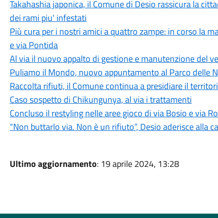
Takahashia japonica, il Comune di Desio rassicura la cit
dei rami piu' infestati
Più cura per i nostri amici a quattro zampe: in corso la m
e via Pontida
Al via il nuovo appalto di gestione e manutenzione del 
Puliamo il Mondo, nuovo appuntamento al Parco delle 
Raccolta rifiuti, il Comune continua a presidiare il territor
Caso sospetto di Chikungunya, al via i trattamenti
Concluso il restyling nelle aree gioco di via Bosio e via
“Non buttarlo via. Non è un rifiuto”, Desio aderisce alla
Ultimo aggiornamento
: 19 aprile 2024, 13:28