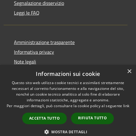
Segnalazione disservizio
Leggi le FAQ
Amministrazione trasparente
Informativa privacy
Note legali
×
Dichiarazione di accessibilità
Informazioni sui cookie
Questo sito web utilizza cookie tecnici e assimilati strettamente
necessari al corretto funzionamento e alla navigazione del sito,
nonché un cookie tecnico analitico al solo fine di elaborare
informazioni statistiche, aggregate e anonime.
RSS
Copyright © 2026 • Comune di
Per maggiori dettagli, può consultare la cookie policy al seguente
link
Accessibilità
Desio • Powered by
Privacy
Municipium
Accesso
•
RIFIUTA TUTTO
ACCETTA TUTTO
Cookie
redazione
Mappa del sito
MOSTRA DETTAGLI