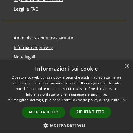
Leggi le FAQ
Amministrazione trasparente
Informativa privacy
Note legali
×
Dichiarazione di accessibilità
Informazioni sui cookie
Questo sito web utilizza cookie tecnici e assimilati strettamente
necessari al corretto funzionamento e alla navigazione del sito,
nonché un cookie tecnico analitico al solo fine di elaborare
informazioni statistiche, aggregate e anonime.
RSS
Copyright © 2026 • Comune di
Per maggiori dettagli, può consultare la cookie policy al seguente
link
Accessibilità
Desio • Powered by
Privacy
Municipium
Accesso
•
RIFIUTA TUTTO
ACCETTA TUTTO
Cookie
redazione
Mappa del sito
MOSTRA DETTAGLI