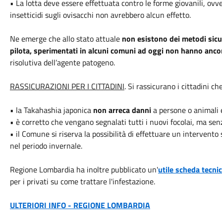
• La lotta deve essere effettuata contro le forme giovanili, ovve
insetticidi sugli ovisacchi non avrebbero alcun effetto.
Ne emerge che allo stato attuale
non esistono dei metodi sicuri
pilota, sperimentati in alcuni comuni ad oggi non hanno anc
risolutiva dell’agente patogeno.
RASSICURAZIONI PER I CITTADINI
. Si rassicurano i cittadini c
• la Takahashia japonica
non arreca danni
a persone o animali 
• è corretto che vengano segnalati tutti i nuovi focolai, ma sen
• il Comune si riserva la possibilità di effettuare un intervento
nel periodo invernale.
Regione Lombardia ha inoltre pubblicato un'
utile scheda tecni
per i privati su come trattare l'infestazione.
ULTERIORI INFO - REGIONE LOMBARDIA