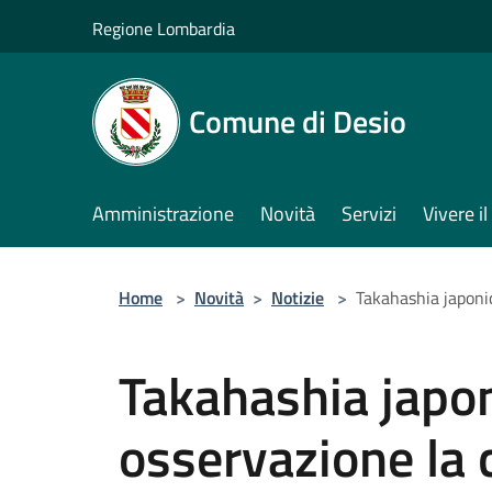
Salta al contenuto principale
Regione Lombardia
Comune di Desio
Amministrazione
Novità
Servizi
Vivere 
Home
>
Novità
>
Notizie
>
Takahashia japonic
Takahashia japon
osservazione la c