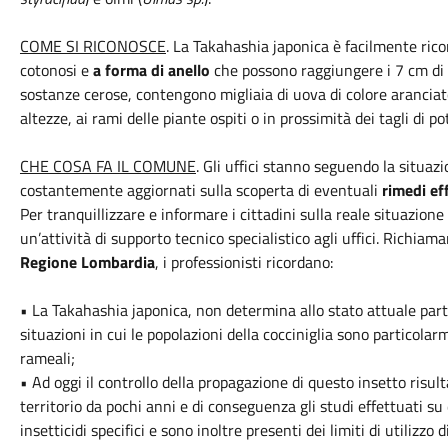
COME SI RICONOSCE
. La Takahashia japonica è facilmente ricon
cotonosi e
a forma di anello
che possono raggiungere i 7 cm di 
sostanze cerose, contengono migliaia di uova di colore arancia
altezze, ai rami delle piante ospiti o in prossimità dei tagli di p
CHE COSA FA IL COMUNE
. Gli uffici stanno seguendo la situaz
costantemente aggiornati sulla scoperta di eventuali
rimedi eff
Per tranquillizzare e informare i cittadini sulla reale situazione
un’attività di supporto tecnico specialistico agli uffici. Richiam
Regione Lombardia
, i professionisti ricordano:
• La Takahashia japonica, non determina allo stato attuale partic
situazioni in cui le popolazioni della cocciniglia sono particol
rameali;
• Ad oggi il controllo della propagazione di questo insetto risult
territorio da pochi anni e di conseguenza gli studi effettuati su
insetticidi specifici e sono inoltre presenti dei limiti di utilizzo