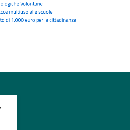
cologiche Volontarie
cce multiuso alle scuole
osto di 1.000 euro per la cittadinanza
?