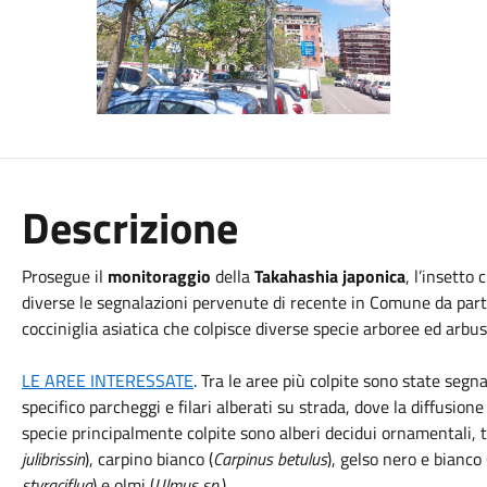
Descrizione
Prosegue il
monitoraggio
della
Takahashia japonica
, l’insetto
diverse le segnalazioni pervenute di recente in Comune da parte 
cocciniglia asiatica che colpisce diverse specie arboree ed arbus
LE AREE INTERESSATE
. Tra le aree più colpite sono state segn
specifico parcheggi e filari alberati su strada, dove la diffusio
specie principalmente colpite sono alberi decidui ornamentali, tr
julibrissin
), carpino bianco (
Carpinus betulus
), gelso nero e bianco 
styraciflua
) e olmi (
Ulmus sp.
).