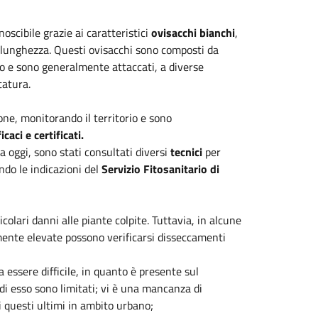
oscibile grazie ai caratteristici
ovisacchi bianchi
,
lunghezza. Questi ovisacchi sono composti da
to e sono generalmente attaccati, a diverse
otatura.
ione, monitorando il territorio e sono
icaci e certificati.
 a oggi, sono stati consultati diversi
tecnici
per
ando le indicazioni del
Servizio Fitosanitario di
olari danni alle piante colpite. Tuttavia, in alcune
armente elevate possono verificarsi disseccamenti
a essere difficile, in quanto è presente sul
 di esso sono limitati; vi è una mancanza di
 di questi ultimi in ambito urbano;